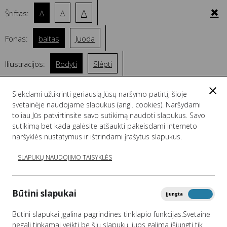
✖
A
Šriftas:
A
A
Fonas:
baltas
Juoda
Iliustracijos:
Rodyti
Slėpti
EN
Siekdami užtikrinti geriausią Jūsų naršymo patirtį, šioje
svetainėje naudojame slapukus (angl. cookies). Naršydami
toliau Jūs patvirtinsite savo sutikimą naudoti slapukus. Savo
sutikimą bet kada galėsite atšaukti pakeisdami interneto
VIEŠAJAM SEKTORIUI
naršyklės nustatymus ir ištrindami įrašytus slapukus.
SLAPUKŲ NAUDOJIMO TAISYKLĖS
Titulinis
Viešajam sektoriui
Spausdinti
Būtini slapukai
Įjungta
Išjungta
Būtini slapukai įgalina pagrindines tinklapio funkcijas.Svetainė
negali tinkamai veikti be šių slapukų, juos galima išjungti tik
Informacija asmenims teikiama telefonu (+370 5) 271 7256 ir