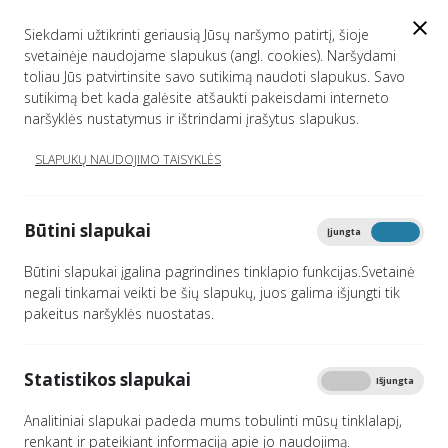
EN
Siekdami užtikrinti geriausią Jūsų naršymo patirtį, šioje
svetainėje naudojame slapukus (angl. cookies). Naršydami
toliau Jūs patvirtinsite savo sutikimą naudoti slapukus. Savo
sutikimą bet kada galėsite atšaukti pakeisdami interneto
PRISIJUNKITE...
naršyklės nustatymus ir ištrindami įrašytus slapukus.
SLAPUKŲ NAUDOJIMO TAISYKLĖS
Titulinis
Vartotojai
Prisijungti
Spausdinti
Būtini slapukai
Įjungta
Išjungta
Būtini slapukai įgalina pagrindines tinklapio funkcijas.Svetainė
negali tinkamai veikti be šių slapukų, juos galima išjungti tik
El. pašto adresas
pakeitus naršyklės nuostatas.
Statistikos slapukai
Įjungta
Išjungta
Slaptažodis
Analitiniai slapukai padeda mums tobulinti mūsų tinklalapį,
renkant ir pateikiant informaciją apie jo naudojimą.